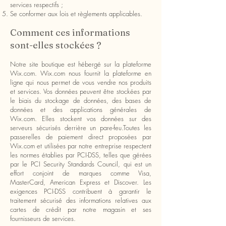
services respectifs ;
Se conformer aux lois et règlements applicables.
Comment ces informations
sont-elles stockées ?
Notre site boutique est hébergé sur la plateforme
Wix.com. Wix.com nous fournit la plateforme en
ligne qui nous permet de vous vendre nos produits
et services. Vos données peuvent être stockées par
le biais du stockage de données, des bases de
données et des applications générales de
Wix.com. Elles stockent vos données sur des
serveurs sécurisés derrière un pare-feu.Toutes les
passerelles de paiement direct proposées par
Wix.com et utilisées par notre entreprise respectent
les normes établies par PCI-DSS, telles que gérées
par le PCI Security Standards Council, qui est un
effort conjoint de marques comme Visa,
MasterCard, American Express et Discover. Les
exigences PCI-DSS contribuent à garantir le
traitement sécurisé des informations relatives aux
cartes de crédit par notre magasin et ses
fournisseurs de services.