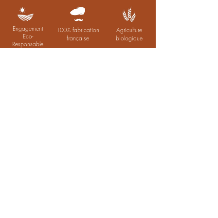
Engagement
100% fabrication
Agriculture
Eco-
française
biologique
Responsable
Inscrivez-vous à notre liste de diffusion
Ne manquez aucune actualité et promotion
exclusive
Je m'abonne
NOUS CONTACTER