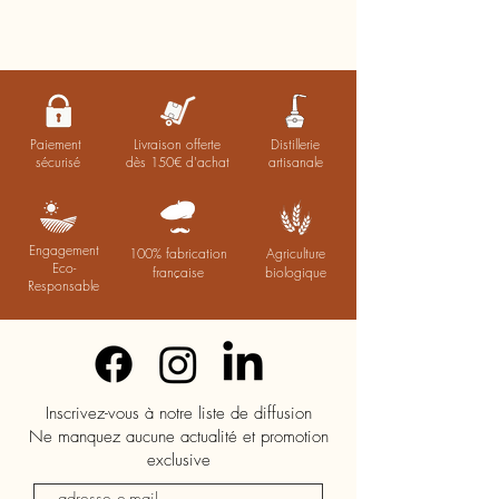
Paiement
Livraison offerte
Distillerie
sécurisé
dès 150€ d'achat
artisanale
Engagement
100% fabrication
Agriculture
Eco-
française
biologique
Responsable
Inscrivez-vous à notre liste de diffusion
Ne manquez aucune actualité et promotion
exclusive