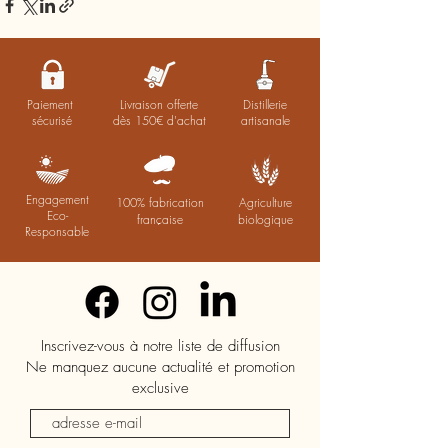
Paiement
Livraison offerte
Distillerie
sécurisé
dès 150€ d'achat
artisanale
Engagement
100% fabrication
Agriculture
Eco-
française
biologique
Responsable
Inscrivez-vous à notre liste de diffusion
Ne manquez aucune actualité et promotion
exclusive