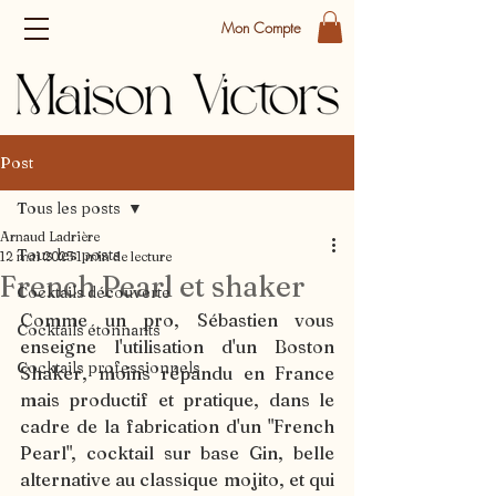
Mon Compte
Post
Tous les posts
Arnaud Ladrière
Tous les posts
12 mai 2023
1 min de lecture
French Pearl et shaker
Cocktails découverte
Comme un pro, Sébastien vous 
Cocktails étonnants
enseigne l'utilisation d'un Boston 
Cocktails professionnels
Shaker, moins répandu en France 
mais productif et pratique, dans le 
cadre de la fabrication d'un "French 
Pearl", cocktail sur base Gin, belle 
alternative au classique mojito, et qui 